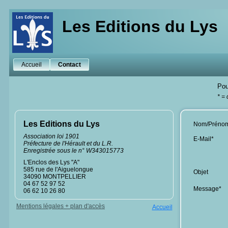
Les Editions du Lys
Accueil
Contact
Pou
* =
Les Editions du Lys
Nom/Préno
Association loi 1901
E-Mail*
Préfecture de l'Hérault et du L.R.
Enregistrée sous le n° W343015773
L'Enclos des Lys "A"
585 rue de l'Aiguelongue
Objet
34090 MONTPELLIER
04 67 52 97 52
Message*
06 62 10 26 80
Mentions légales + plan d'accès
Accueil