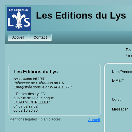
Les Editions du Lys
Accueil
Contact
Pou
* =
Les Editions du Lys
Nom/Préno
Association loi 1901
E-Mail*
Préfecture de l'Hérault et du L.R.
Enregistrée sous le n° W343015773
L'Enclos des Lys "A"
585 rue de l'Aiguelongue
Objet
34090 MONTPELLIER
04 67 52 97 52
Message*
06 62 10 26 80
Mentions légales + plan d'accès
Accueil