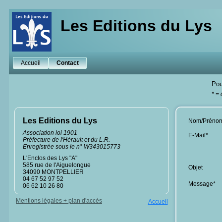
Les Editions du Lys
Accueil
Contact
Pou
* =
Les Editions du Lys
Nom/Préno
Association loi 1901
E-Mail*
Préfecture de l'Hérault et du L.R.
Enregistrée sous le n° W343015773
L'Enclos des Lys "A"
585 rue de l'Aiguelongue
Objet
34090 MONTPELLIER
04 67 52 97 52
Message*
06 62 10 26 80
Mentions légales + plan d'accès
Accueil