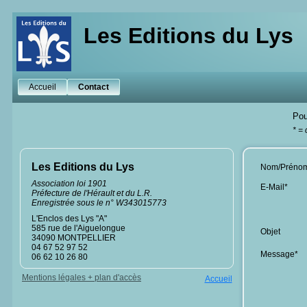
Les Editions du Lys
Accueil
Contact
Pou
* =
Les Editions du Lys
Nom/Préno
Association loi 1901
E-Mail*
Préfecture de l'Hérault et du L.R.
Enregistrée sous le n° W343015773
L'Enclos des Lys "A"
585 rue de l'Aiguelongue
Objet
34090 MONTPELLIER
04 67 52 97 52
Message*
06 62 10 26 80
Mentions légales + plan d'accès
Accueil