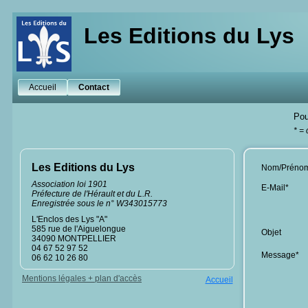
Les Editions du Lys
Accueil
Contact
Pou
* =
Les Editions du Lys
Nom/Préno
Association loi 1901
E-Mail*
Préfecture de l'Hérault et du L.R.
Enregistrée sous le n° W343015773
L'Enclos des Lys "A"
585 rue de l'Aiguelongue
Objet
34090 MONTPELLIER
04 67 52 97 52
Message*
06 62 10 26 80
Mentions légales + plan d'accès
Accueil